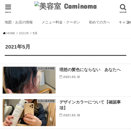
menu
search
地図・お店の情報
メニュー料金・クーポン
初めての方へ
キャン
HOME
2021年
5月
2021年5月
お店の基本情報
理想の髪色にならない あなたへ
2021.05.12
お店の基本情報
デザインカラーについて【確認事
項】
2021.05.10