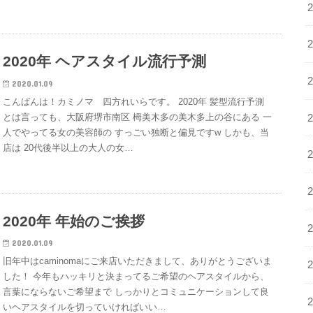
2020年 ヘアスタイル流行予測
2020.01.09
こんばんは！カミノマ 四方れいらです。 2020年 髪型流行予測
とは言っても、大阪府堺市南区 栂美木多の美木多上の谷にある 一
人でやってる女の美容師の すっごい独断と偏見ですw しかも、当
店は 20代後半以上の大人の女…
2020年 年始のご挨拶
2020.01.09
旧年中はcaminomaにご来店いただきまして、ありがとうございま
した！ 今年もハッキリと決まってるご希望のヘアスタイルから、
言葉にならないご希望まで しっかりとコミュニケーションして良
いヘアスタイルを切っていければいい…