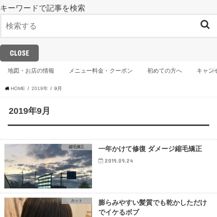
キーワードで記事を検索
CLOSE
地図・お店の情報
メニュー料金・クーポン
初めての方へ
キャン
HOME
2019年
9月
2019年9月
縮毛矯正
一年かけて修復 ダメージ縮毛矯正
2019.09.24
カット
膨らみやすい髪質でも乾かしただけ
でイケるボブ