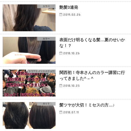
カラー
艶髪3連発
2019.02.26
カラー
表面だけ明るくなる髪…夏のせいか
な！？
2018.10.26
トリートメントメニュー
関西初！寺本さんのカラー講習に行
ってきました^ – ^
2018.10.25
カット
髪ツヤが大切！ミセスの方…♪
2018.07.11