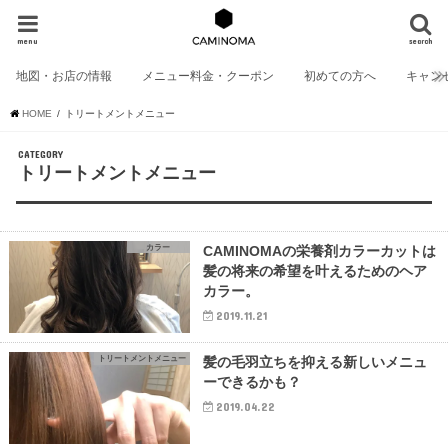
menu
search
地図・お店の情報
メニュー料金・クーポン
初めての方へ
キャン
HOME
トリートメントメニュー
CATEGORY
トリートメントメニュー
カラー
CAMINOMAの栄養剤カラーカットは
髪の将来の希望を叶えるためのヘア
カラー。
2019.11.21
トリートメントメニュー
髪の毛羽立ちを抑える新しいメニュ
ーできるかも？
2019.04.22