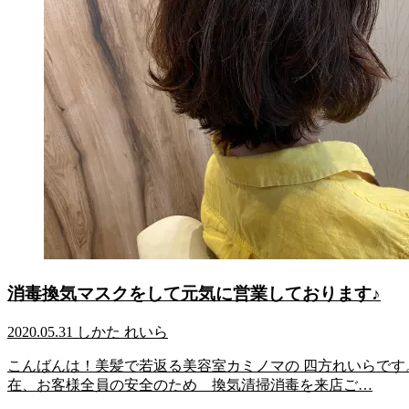
消毒換気マスクをして元気に営業しております♪
2020.05.31
しかた れいら
こんばんは！美髪で若返る美容室カミノマの 四方れいらです
在、お客様全員の安全のため 換気清掃消毒を来店ご…