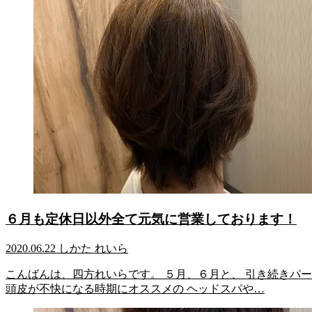
６月も定休日以外全て元気に営業しております！
2020.06.22
しかた れいら
こんばんは、四方れいらです。 ５月、６月と、 引き続きパ
頭皮が不快になる時期にオススメの ヘッドスパや…