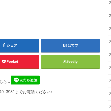
シェア
はてブ
Pocket
feedly
ちら→
49−3931までお電話ください♪