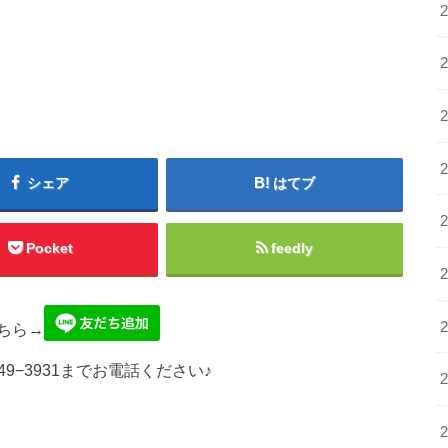
シェア
はてブ
Pocket
feedly
ちら→
49−3931までお電話ください♪