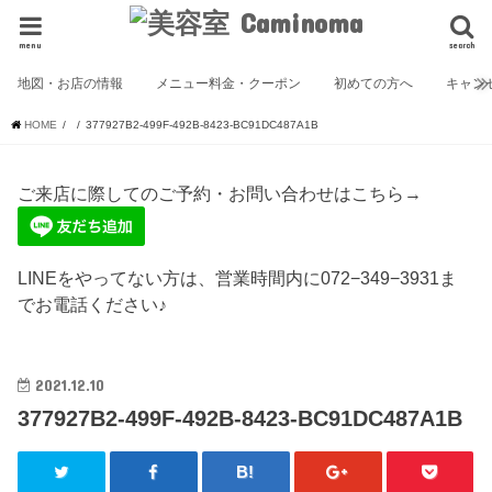
menu
search
地図・お店の情報
メニュー料金・クーポン
初めての方へ
キャン
HOME
377927B2-499F-492B-8423-BC91DC487A1B
ご来店に際してのご予約・お問い合わせはこちら→
LINEをやってない方は、営業時間内に072−349−3931ま
でお電話ください♪
2021.12.10
377927B2-499F-492B-8423-BC91DC487A1B