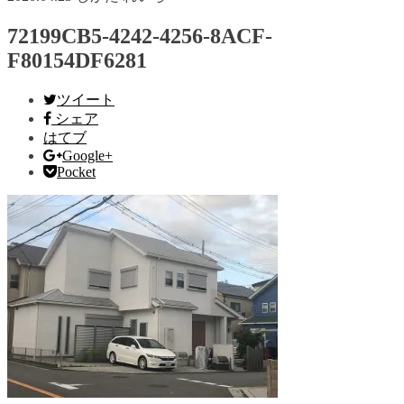
72199CB5-4242-4256-8ACF-
F80154DF6281
ツイート
シェア
はてブ
Google+
Pocket