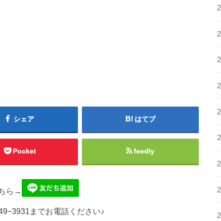
シェア
はてブ
Pocket
feedly
ちら→
49−3931までお電話ください♪