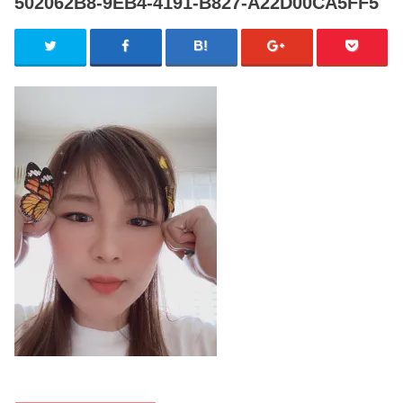
502062B8-9EB4-4191-B827-A22D00CA5FF5