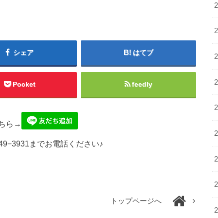
シェア
はてブ
Pocket
feedly
ちら→
49−3931までお電話ください♪
トップページへ