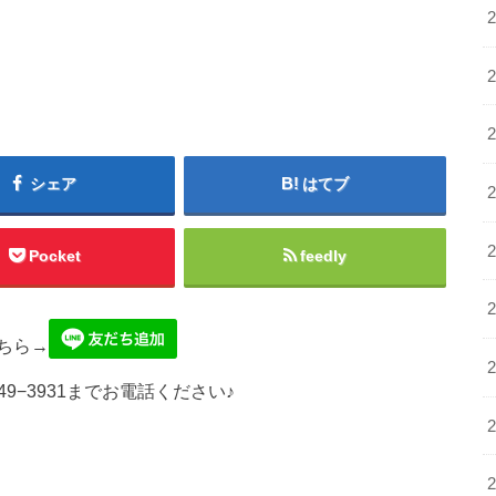
シェア
はてブ
Pocket
feedly
ちら→
49−3931までお電話ください♪