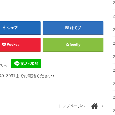
シェア
はてブ
Pocket
feedly
ちら→
49−3931までお電話ください♪
トップページへ