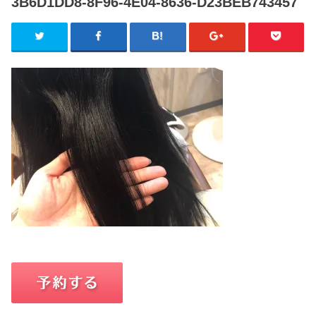
3B6D1DD8-8F96-4E04-8636-D23BEB743457