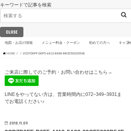
キーワードで記事を検索
CLOSE
地図・お店の情報
メニュー料金・クーポン
初めての方へ
キャン
HOME
2CD7D0FF-D0F5-4413-8A98-99CE5932D54E
ご来店に際してのご予約・お問い合わせはこちら→
LINEをやってない方は、営業時間内に072−349−3931ま
でお電話ください♪
2018.11.09