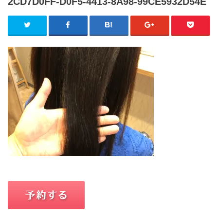
2CD7D0FF-D0F5-4413-8A98-99CE5932D54E