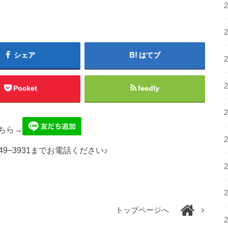
シェア
はてブ
Pocket
feedly
ちら→
49−3931までお電話ください♪
トップページへ