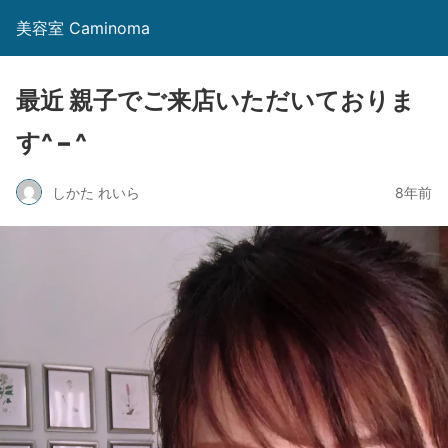
美容室 Caminoma
最近 親子でご来店いただいておりま
す^ – ^
しかた れいら
8年前