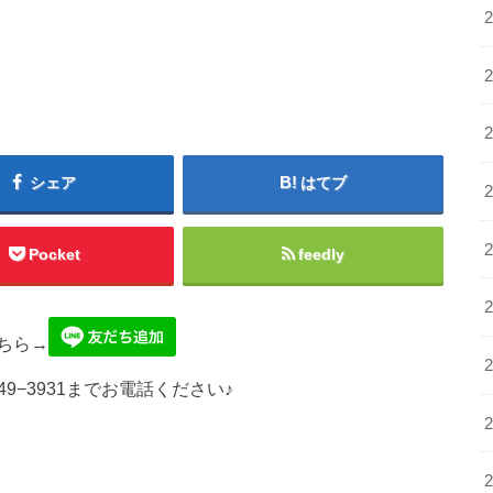
シェア
はてブ
Pocket
feedly
ちら→
49−3931までお電話ください♪