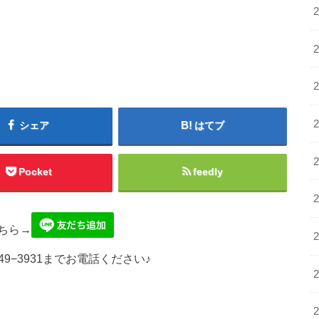
シェア
はてブ
Pocket
feedly
ちら→
49−3931までお電話ください♪