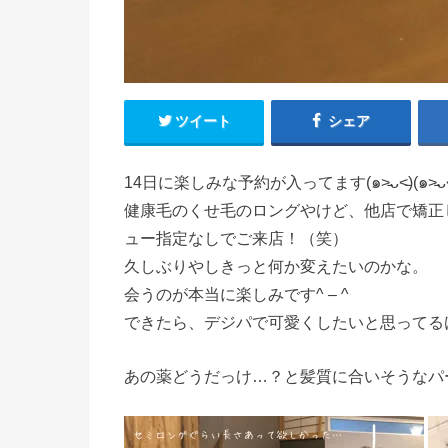
ツイート
シェア
14日に楽しみな予約が入ってます(๑˃̵ᴗ˂̵)(๑˃̵ᴗ˂
健康毛のくせ毛のロングやけど、他店で矯正
ュー指定なしでご来店！（笑）
久しぶりやしきっと何か変えたいのかな。
会うのが本当に楽しみです^ – ^
できたら、デジパで可愛くしたいと思ってる
あの薬どうだっけ…？と髪質に合いそうなパ