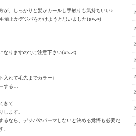
方が、しっかりと髪がカールし手触りも気持ちいい♪
正かデジパをかけようと思いました(๑˃̵ᴗ˂̵)
ますのでご注意下さい(๑˃̵ᴗ˂̵)
ト入れて毛先までカラー↓
ーする…
てきて
りします。
するなら、デジパやパーマしないと決める覚悟も必要だ
す。