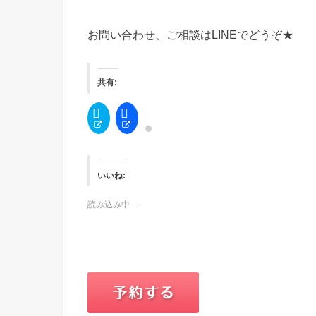
お問い合わせ、ご相談はLINEでどうぞ★
共有:
ク
F
リ
a
ッ
c
ク
e
し
b
て
o
T
o
w
k
いいね:
i
で
t
共
t
有
読み込み中…
e
す
r
る
で
に
共
は
有
ク
(
リ
新
ッ
し
ク
い
し
ウ
て
ィ
く
ン
だ