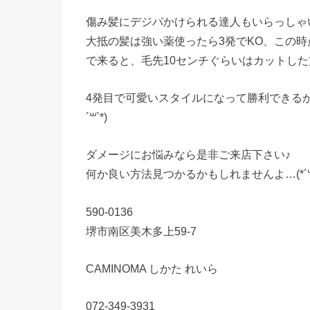
傷み髪にデジパかけられる達人もいらっしゃ
大抵の髪は強い薬使ったら3発でKO、この
で来ると、毛先10センチぐらいはカットし
4発目で可愛いスタイルになって勝利できるか
´꒳`*)
ダメージにお悩みなら是非ご来店下さい♪
何か良い方法見つかるかもしれませんよ…(*´꒳`
590-0136
堺市南区美木多上59-7
CAMINOMA しかた れいら
072-349-3931